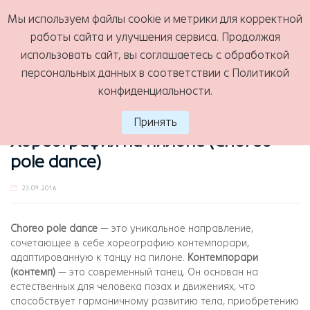
Мы используем файлы cookie и метрики для корректной
Choreo pole dance
работы сайта и улучшения сервиса. Продолжая
МЕНЮ
использовать сайт, вы соглашаетесь с обработкой
персональных данных в соответствии с
Политикой
конфиденциальности
.
Принять
Хореография на пилоне (Choreo
pole dance)
23.09.2016
Choreo pole dance
— это уникальное направление,
сочетающее в себе хореографию контемпорари,
адаптированную к танцу на пилоне.
Контемпорари
(контемп)
— это современный танец. Он основан на
естественных для человека позах и движениях, что
способствует гармоничному развитию тела, приобретению