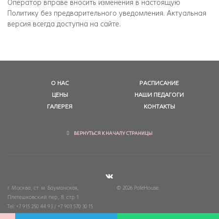
Оператор вправе вносить изменения в настоящую
Политику без предварительного уведомления. Актуальная
версия всегда доступна на сайте.
О НАС
РАСПИСАНИЕ
ЦЕНЫ
НАШИ ПЕДАГОГИ
ГАЛЕРЕЯ
КОНТАКТЫ
ВЕРНУТЬСЯ К НАЧАЛУ СТРАНИЦЫ
г. Москва, ст. м. Бауманская,
© 2026 PoleHouse.
Плетешковский пер., 8, стр. 1
Tel: +7 915 250 44 93 / +7 903 570 30 15